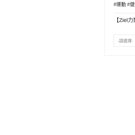
#運動 #健
【Ziel力
-請選擇-