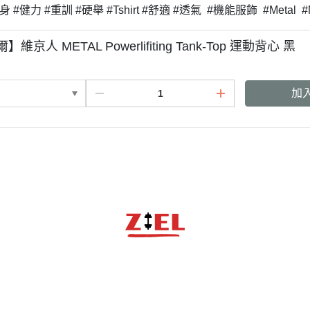
身 #健力 #重訓 #硬舉 #Tshirt #舒適 #透氣 #機能服飾 #Meta
爾】維京人 METAL Powerlifiting Tank-Top 運動背心 黑
加
關於
全部商品
付款方式說明
隱私權條款
聯絡我們
訂單查詢
寄送方式說明