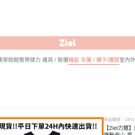
Ziel
速穿脫翹臀帶
健力 護具 / 裝備
機能 衣著 / 襪子/護膝
室內外
商品編號：
1801
【Ziel力爾】維京