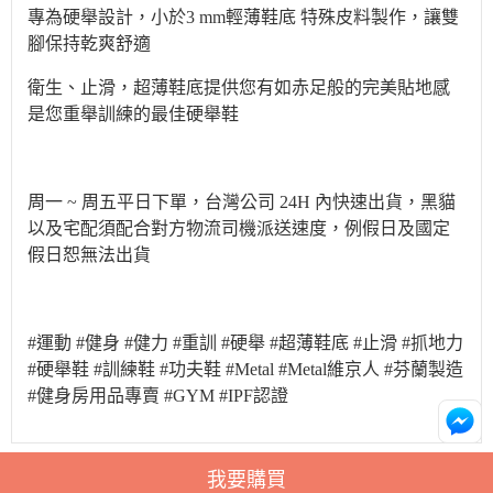
專為硬舉設計，小於3 mm輕薄鞋底 特殊皮料製作，讓雙
腳保持乾爽舒適
衛生、止滑，超薄鞋底提供您有如赤足般的完美貼地感
是您重舉訓練的最佳硬舉鞋
周一 ~ 周五平日下單，台灣公司 24H 內快速出貨，黑貓
以及宅配須配合對方物流司機派送速度，例假日及國定
假日恕無法出貨
#運動 #健身 #健力 #重訓 #硬舉 #超薄鞋底 #止滑 #抓地力
#硬舉鞋 #訓練鞋 #功夫鞋 #Metal #Metal維京人 #芬蘭製造
#健身房用品專賣 #GYM #IPF認證
我要購買