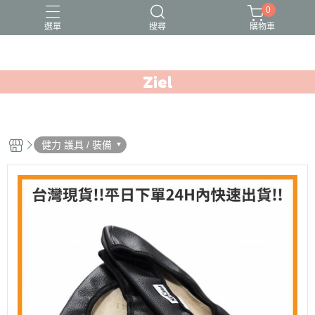
0
選單
搜尋
購物車
Ziel
健力
健身
運動
健力 護具 / 裝備